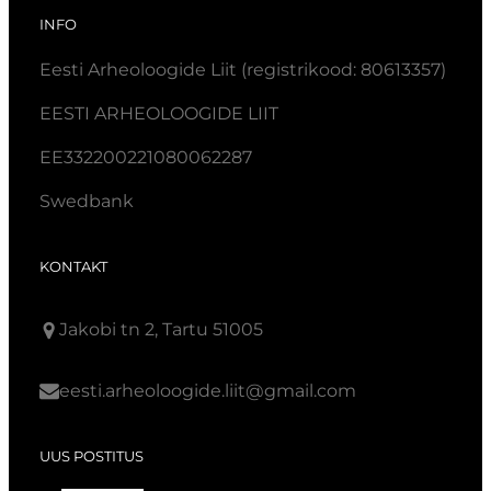
INFO
Eesti Arheoloogide Liit (registrikood: 80613357)
EESTI ARHEOLOOGIDE LIIT
EE332200221080062287
Swedbank
KONTAKT
Jakobi tn 2, Tartu 51005
eesti.arheoloogide.liit@gmail.com
UUS POSTITUS