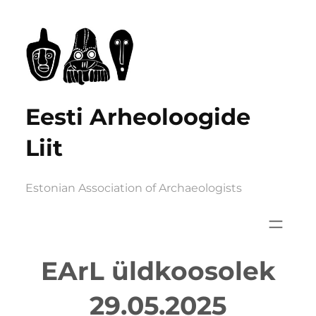
Liigu
sisu
juurde
Eesti Arheoloogide
Liit
Estonian Association of Archaeologists
EArL üldkoosolek
29.05.2025